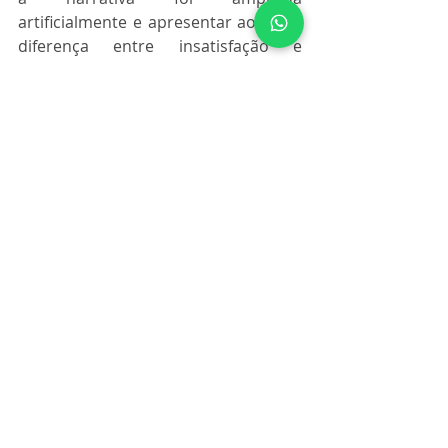
artificialmente e apresentar ao juiz a 
diferença entre insatisfação e 
acusação abusiva.
É aqui que muitos médicos se 
prejudicam. Tentam responder com 
explicação clínica longa, como se 
estivessem novamente em consulta. 
Ou tentam minimizar o problema 
para reduzir ansiedade. Ou tentam 
“resolver rápido” propondo acordo 
antes de organizar o caso. Essas três 
condutas são compreensíveis 
emocionalmente, mas são ruins 
processualmente.
Quando o médico entende que a 
gratuidade de justiça não é 