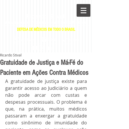
Ricardo Stival
Advogado e Professor de Direito Médico
DEFESA DE MÉDICOS EM TODO O BRASIL
|
|
E-mail
WhatsApp
Telefone
Ricardo Stival
Gratuidade de Justiça e Má-Fé do
Paciente em Ações Contra Médicos
A gratuidade de justiça existe para 
garantir acesso ao Judiciário a quem 
não pode arcar com custas e 
despesas processuais. O problema é 
que, na prática, muitos médicos 
passaram a enxergar a gratuidade 
como sinônimo de imunidade do 