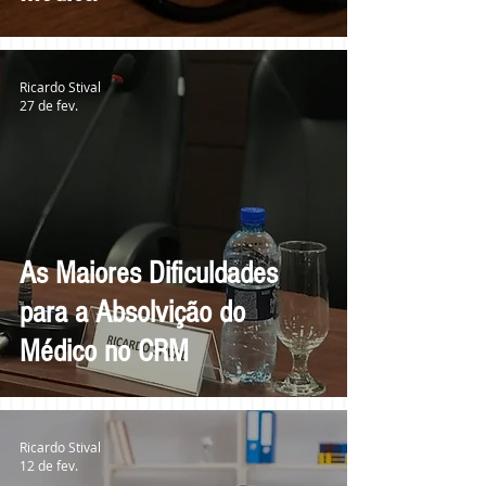
Ricardo Stival
27 de fev.
As Maiores Dificuldades
para a Absolvição do
Médico no CRM
Ricardo Stival
12 de fev.