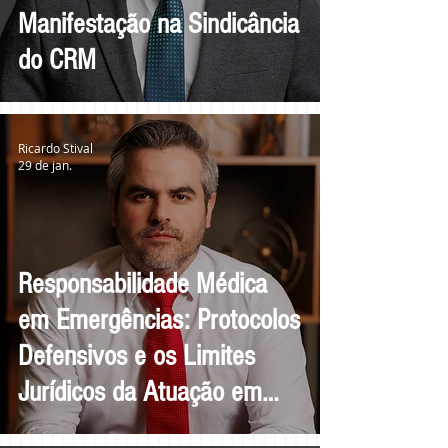
Manifestação na Sindicância
do CRM
Ricardo Stival
29 de jan.
Responsabilidade Médica
em Emergências: Protocolos
Defensivos e os Limites
Jurídicos da Atuação em
Situações Críticas