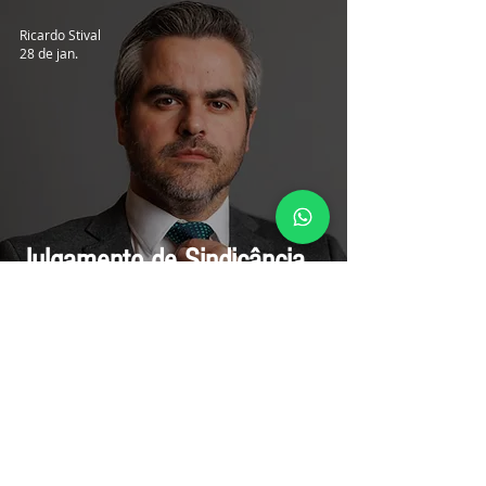
Ricardo Stival
28 de jan.
Julgamento de Sindicância
no CRM
Ricardo Stival
19 de jan.