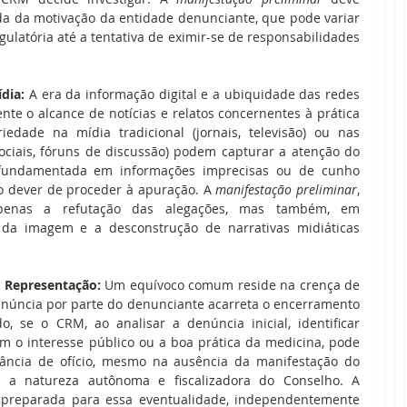
a da motivação da entidade denunciante, que pode variar 
latória até a tentativa de eximir-se de responsabilidades 
dia:
 A era da informação digital e a ubiquidade das redes 
te o alcance de notícias e relatos concernentes à prática 
dade na mídia tradicional (jornais, televisão) ou nas 
sociais, fóruns de discussão) podem capturar a atenção do 
fundamentada em informações imprecisas ou de cunho 
o dever de proceder à apuração. A 
manifestação preliminar
, 
penas a refutação das alegações, mas também, em 
 da imagem e a desconstrução de narrativas midiáticas 
s Representação:
 Um equívoco comum reside na crença de 
núncia por parte do denunciante acarreta o encerramento 
, se o CRM, ao analisar a denúncia inicial, identificar 
em o interesse público ou a boa prática da medicina, pode 
ância de ofício, mesmo na ausência da manifestação do 
denunciante original. Isso reforça a natureza autônoma e fiscalizadora do Conselho. A 
 preparada para essa eventualidade, independentemente 