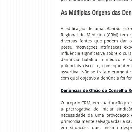
As Múltiplas Origens das De
A edificação de uma 
atuação estra
Regional de Medicina (CRM) tem 
diversas fontes que podem dar or
possui motivações intrínsecas, exp
influência significativa sobre o cur
denúncia habilita o médico e sua 
potenciais riscos e, consequente
assertiva. Não se trata meramente 
com qual objetivo a denúncia foi fo
Denúncias de Ofício do Conselho R
O próprio CRM, em sua função precí
a prerrogativa de iniciar sindicâ
necessidade de uma provocação ex
primordialmente salvaguardar a saúde
em situações que, mesmo despro