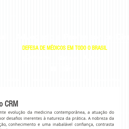
al
-
Advogado e Professor de Dir
DEFESA DE MÉDICOS EM TODO O BRASIL
|
|
WhatsApp
E-mail
E-mail
Telefone
Ação Judicial
Plantão Médico
Residência Médica
Especialidade Médica
no CRM
nte evolução da medicina contemporânea, a atuação do 
or desafios inerentes à natureza da prática. A nobreza da 
ão, conhecimento e uma inabalável confiança, contrasta 