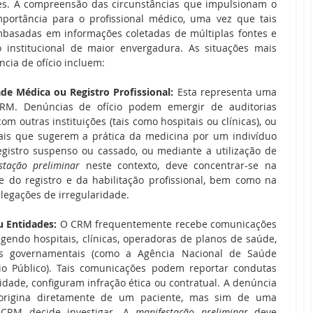
es. A compreensão das circunstâncias que impulsionam o 
mportância para o profissional médico, uma vez que tais 
basadas em informações coletadas de múltiplas fontes e 
institucional de maior envergadura. As situações mais 
cia de ofício incluem:
ade Médica ou Registro Profissional:
 Esta representa uma 
RM. Denúncias de ofício podem emergir de auditorias 
 outras instituições (tais como hospitais ou clínicas), ou 
is que sugerem a prática da medicina por um indivíduo 
egistro suspenso ou cassado, ou mediante a utilização de 
stação preliminar
 neste contexto, deve concentrar-se na 
 do registro e da habilitação profissional, bem como na 
legações de irregularidade.
u Entidades:
 O CRM frequentemente recebe comunicações 
gendo hospitais, clínicas, operadoras de planos de saúde, 
s governamentais (como a Agência Nacional de Saúde 
o Público). Tais comunicações podem reportar condutas 
dade, configuram infração ética ou contratual. A denúncia 
e origina diretamente de um paciente, mas sim de uma 
 CRM decide investigar. A 
manifestação preliminar
 deve 