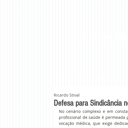
Ricardo Stiv
Início
Atuação
Consulta
CRM
Ricardo Stival
Defesa para Sindicância 
No cenário complexo e em consta
profissional de saúde é permeada p
vocação médica, que exige dedicaç