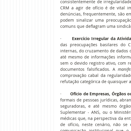
consistentemente de irregularidad
CRM a agir de ofício é de vital i
denúncias, frequentemente, são em
podem sinalizar uma preocupação 
comuns que deflagram uma sindicân
·       
Exercício Irregular da Ativid
das preocupações basilares do C
internas, do cruzamento de dados com
até mesmo de informações informa
sem o devido registro ativo, com r
documentos falsificados. A 
manife
comprovação cabal da regularidade
refutação categórica de quaisquer a
·       
Ofício de Empresas, Órgãos o
formais de pessoas jurídicas, abran
seguradoras, e até mesmo órgão
Suplementar - ANS, ou o Ministéri
médicas que, na perspectiva da enti
de ofício, neste cenário, não s
comunicação institucional que o