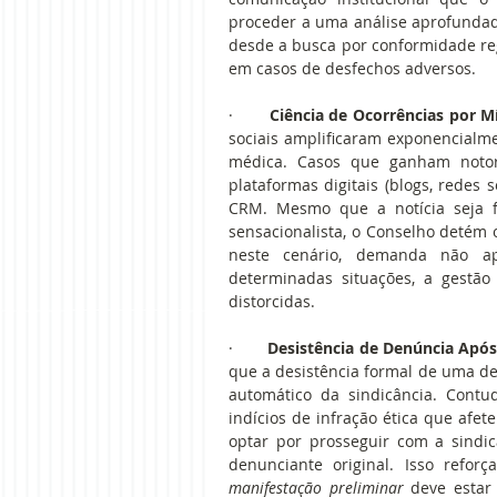
proceder a uma análise aprofundad
desde a busca por conformidade regu
em casos de desfechos adversos.
·       
Ciência de Ocorrências por Mí
sociais amplificaram exponencialmen
médica. Casos que ganham notorie
plataformas digitais (blogs, redes 
CRM. Mesmo que a notícia seja 
sensacionalista, o Conselho detém 
neste cenário, demanda não a
determinadas situações, a gestão
distorcidas.
·       
Desistência de Denúncia Apó
que a desistência formal de uma de
automático da sindicância. Contudo
indícios de infração ética que afet
optar por prosseguir com a sindic
manifestação preliminar
 deve estar