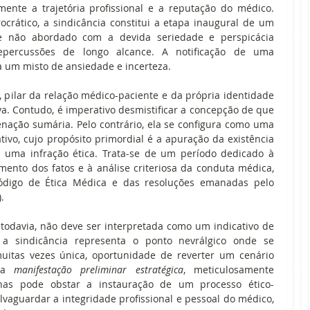
nte a trajetória profissional e a reputação do médico. 
rático, a sindicância constitui a etapa inaugural de um 
 se não abordado com a devida seriedade e perspicácia 
epercussões de longo alcance. A notificação de uma 
ta um misto de ansiedade e incerteza. 
ilar da relação médico-paciente e da própria identidade 
va. Contudo, é imperativo desmistificar a concepção de que 
nação sumária. Pelo contrário, ela se configura como uma 
tivo, cujo propósito primordial é a apuração da existência 
 uma infração ética. Trata-se de um período dedicado à 
mento dos fatos e à análise criteriosa da conduta médica, 
ódigo de Ética Médica e das resoluções emanadas pelo 
. 
 todavia, não deve ser interpretada como um indicativo de 
 a sindicância representa o ponto nevrálgico onde se 
muitas vezes única, oportunidade de reverter um cenário 
ma 
manifestação preliminar estratégica
, meticulosamente 
nas pode obstar a instauração de um processo ético-
vaguardar a integridade profissional e pessoal do médico, 