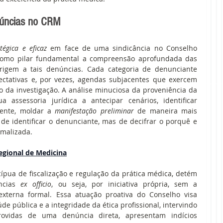
núncias no CRM
tégica e eficaz
 em face de uma sindicância no Conselho 
como pilar fundamental a compreensão aprofundada das 
igem a tais denúncias. Cada categoria de denunciante 
ectativas e, por vezes, agendas subjacentes que exercem 
so da investigação. A análise minuciosa da proveniência da 
assessoria jurídica a antecipar cenários, identificar 
mente, moldar a 
manifestação preliminar
 de maneira mais 
de identificar o denunciante, mas de decifrar o porquê e 
rmalizada.
egional de Medicina
pua de fiscalização e regulação da prática médica, detém 
ncias 
ex officio
, ou seja, por iniciativa própria, sem a 
terna formal. Essa atuação proativa do Conselho visa 
 pública e a integridade da ética profissional, intervindo 
vidas de uma denúncia direta, apresentam indícios 