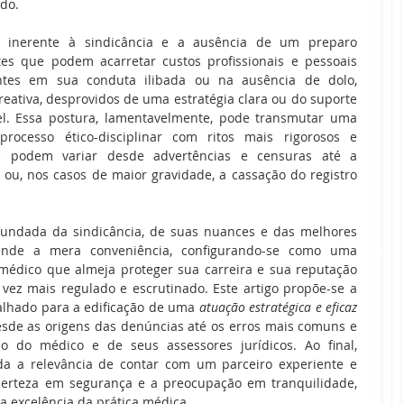
do. 
 inerente à sindicância e a ausência de um preparo 
s que podem acarretar custos profissionais e pessoais 
antes em sua conduta ilibada ou na ausência de dolo, 
eativa, desprovidos de uma estratégia clara ou do suporte 
vel. Essa postura, lamentavelmente, pode transmutar uma 
rocesso ético-disciplinar com ritos mais rigorosos e 
e podem variar desde advertências e censuras até a 
 ou, nos casos de maior gravidade, a cassação do registro 
undada da sindicância, de suas nuances e das melhores 
scende a mera conveniência, configurando-se como uma 
médico que almeja proteger sua carreira e sua reputação 
ez mais regulado e escrutinado. Este artigo propõe-se a 
alhado para a edificação de uma 
atuação estratégica e eficaz 
sde as origens das denúncias até os erros mais comuns e 
o do médico e de seus assessores jurídicos. Ao final, 
a a relevância de contar com um parceiro experiente e 
certeza em segurança e a preocupação em tranquilidade, 
 excelência da prática médica.