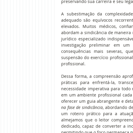
preservando sua carreira e seu lega
A subestimação da complexidade
adequado são equívocos recorrente
elevados. Muitos médicos, confi
abordam a sindicância de maneira r
jurídico especializado indispensá
investigação preliminar em um p
consequências mais severas, qu
suspensão do exercício profissional
profissional. 
Dessa forma, a compreensão aprof
práticas para enfrentá-la, tran
necessidade imperativa para todo 
em um ambiente profissional cada v
oferecer um guia abrangente e det
na fase de sindicância
, abordando de
um roteiro prático para a atuaçã
almejamos que o leitor compreend
dedicado, capaz de converter a in
permitindo que o foco permaneça na