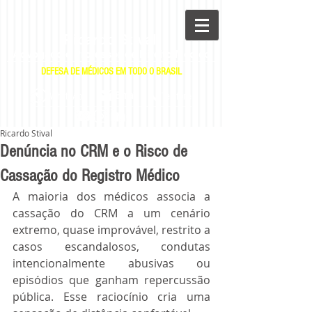
Ricardo Stival
Advogado e Professor de Direito Médico
DEFESA DE MÉDICOS EM TODO O BRASIL
|
|
E-mail
WhatsApp
Telefone
Ricardo Stival
Denúncia no CRM e o Risco de
Cassação do Registro Médico
A maioria dos médicos associa a 
cassação do CRM a um cenário 
extremo, quase improvável, restrito a 
casos escandalosos, condutas 
intencionalmente abusivas ou 
episódios que ganham repercussão 
pública. Esse raciocínio cria uma 