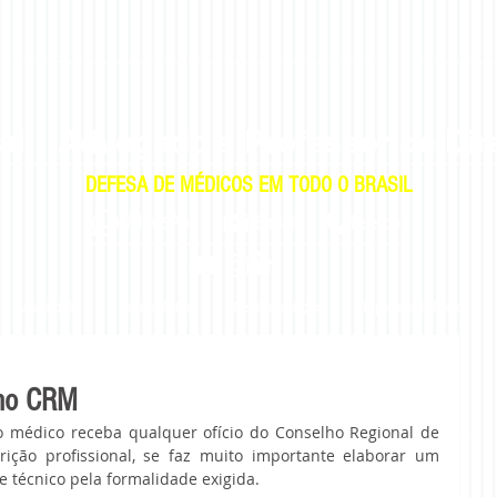
al
-
Advogado e Professor de Dir
DEFESA DE MÉDICOS EM TODO O BRASIL
|
|
WhatsApp
E-mail
E-mail
Telefone
Ação Judicial
Plantão Médico
Residência Médica
Especialidade Médica
 no CRM
o médico receba qualquer ofício do Conselho Regional de 
ção profissional, se faz muito importante elaborar um 
 técnico pela formalidade exigida.