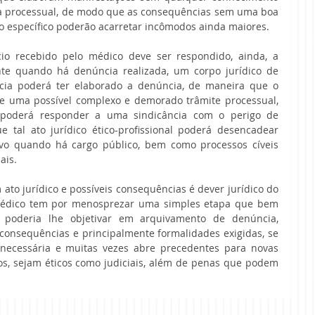
sta processual, de modo que as consequências sem uma boa 
 específico poderão acarretar incômodos ainda maiores.
io recebido pelo médico deve ser respondido, ainda, a 
te quando há denúncia realizada, um corpo jurídico de 
cacia poderá ter elaborado a denúncia, de maneira que o 
 de uma possível complexo e demorado trâmite processual, 
oderá responder a uma sindicância com o perigo de 
tal ato jurídico ético-profissional poderá desencadear 
o quando há cargo público, bem como processos cíveis 
ais.
to jurídico e possíveis consequências é dever jurídico do 
médico tem por menosprezar uma simples etapa que bem 
poderia lhe objetivar em arquivamento de denúncia, 
onsequências e principalmente formalidades exigidas, se 
necessária e muitas vezes abre precedentes para novas 
os, sejam éticos como judiciais, além de penas que podem 