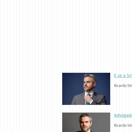
E se a S
Ricardo Sti
Advogado
Ricardo Sti