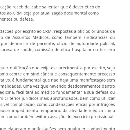
cação recebida, cabe salientar que é dever ético do 
tos ao CRM, seja por atualização documental como 
entos ou defesa.
ções por escrito ao CRM, respostas a ofícios oriundos da 
o de Assuntos Médicos, como também sindicâncias ou 
 por denúncia de paciente, ofício de autoridade policial, 
presa de saúde, comissão de ética hospitalar ou terceiro 
r notificação que exija esclarecimentos por escrito, seja 
 como ocorre em sindicância e consequentemente processo 
rativo, é fundamental que não haja uma manifestação sem 
formalidades, uma vez que havendo desdobramentos dentro 
dicina, facilitará ao médico fundamentar a sua defesa ou 
 critérios jurídicos mais aprofundados, bem como utilizar 
sível complicação, como condenações éticas por infrações 
ausar impedimento temporário da atividade médica como 
bem como também evitar cassação do exercício profissional.
que elaboram manifestações sem qualquer conhecimento 