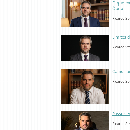
O que mu
Óbito
Ricardo Sti
Limites 
Ricardo Sti
Como Fun
Ricardo Sti
Posso s
Ricardo Sti