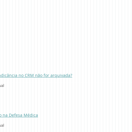
indicância no CRM não for arquivada?
val
 na Defesa Médica
val