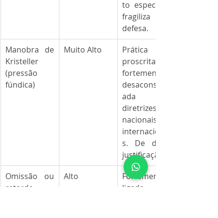
to específico 
fragiliza a 
defesa.
Manobra de 
Muito Alto
Prática 
Kristeller 
proscrita ou 
(pressão 
fortemente 
fúndica)
desaconselh
ada por 
diretrizes 
nacionais e 
internacionai
s. De difícil 
justificação.
Omissão ou 
Alto
Fortemente 
retardo 
ligada à 
injustificado 
percepção 
de analgesia 
de cuidado 