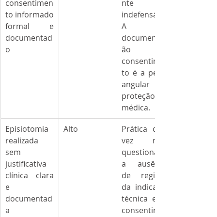
consentimen
nte 
to informado 
indefensável. 
formal e 
A 
documentad
documentaç
o
ão do 
consentimen
to é a pedra 
angular da 
proteção 
médica.
Episiotomia 
Alto
Prática cada 
realizada 
vez mais 
sem 
questionada; 
justificativa 
a ausência 
clínica clara 
de registro 
e 
da indicação 
documentad
técnica e do 
a
consentimen