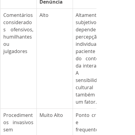
Denúncia
Comentários 
Alto
Altamente 
considerado
subjetivo; 
s ofensivos, 
depende da 
humilhantes 
percepção 
ou 
individual da 
julgadores
paciente e 
do contexto 
da interação. 
A 
sensibilidade 
cultural 
também é 
um fator.
Procediment
Muito Alto
Ponto crítico 
os invasivos 
e 
sem 
frequenteme