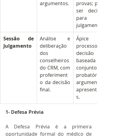
argumentos.
provas; pode 
ser decisivo 
para o 
julgamento.
Sessão de 
Análise e 
Ápice do 
Julgamento
deliberação 
processo; a 
dos 
decisão é 
conselheiros 
baseada no 
do CRM, com 
conjunto 
proferiment
probatório e 
o da decisão 
argumentos 
final.
apresentado
s.
1- Defesa Prévia
A Defesa Prévia é a primeira 
oportunidade formal do médico de 