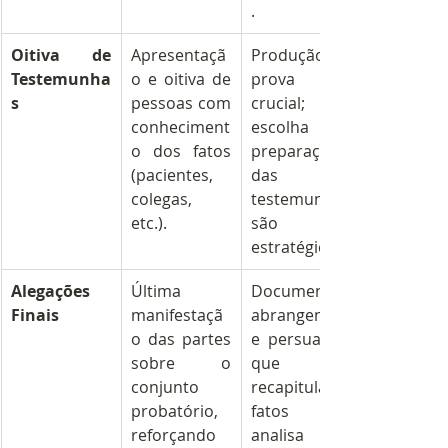
.
Oitiva de 
Apresentaçã
Produção de 
Testemunha
o e oitiva de 
prova oral 
s
pessoas com 
crucial; a 
conheciment
escolha e 
o dos fatos 
preparação 
(pacientes, 
das 
colegas, 
testemunhas 
etc.).
são 
estratégicas.
Alegações 
Última 
Documento 
Finais
manifestaçã
abrangente 
o das partes 
e persuasivo 
sobre o 
que 
conjunto 
recapitula 
probatório, 
fatos e 
reforçando 
analisa 