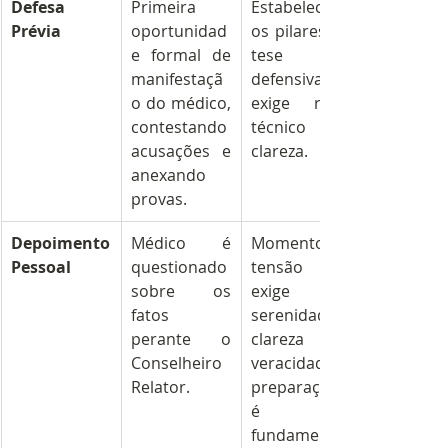
Defesa 
Primeira 
Estabelece 
Prévia
oportunidad
os pilares da 
e formal de 
tese 
manifestaçã
defensiva; 
o do médico, 
exige rigor 
contestando 
técnico e 
acusações e 
clareza.
anexando 
provas.
Depoimento 
Médico é 
Momento de 
Pessoal
questionado 
tensão que 
sobre os 
exige 
fatos 
serenidade, 
perante o 
clareza e 
Conselheiro 
veracidade; a 
Relator.
preparação 
é 
fundamental