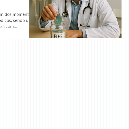
 um dos momentos
édicos, sendo um
l, com...