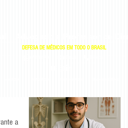
al
-
Advogado e Professor de Dir
DEFESA DE MÉDICOS EM TODO O BRASIL
|
|
WhatsApp
E-mail
E-mail
Telefone
Ação Judicial
Plantão Médico
Residência Médica
Especialidade Médica
ante a