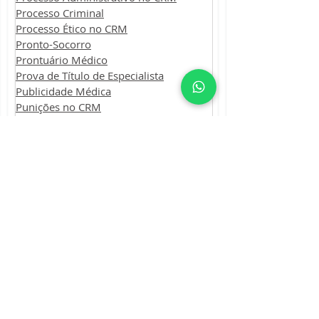
Processo Criminal
Processo Ético no CRM
Pronto-Socorro
Prontuário Médico
Prova de Título de Especialista
Publicidade Médica
Punições no CRM
Recurso ao CFM
Residência Médica
Revalida de Diploma Médico
Seguro Médico
Sindicância Hospitalar
Sindicância no CRM
Telemedicina
Termo de Consentimento
Transferência Hospitalar
Violência Obstétrica
Ricardo Stival
2 de out. de 2020