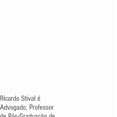
eito Médico
Prevenção Jurídica
Curso Online
Vídeos
Ricardo Stival é
Advogado, Professor
de Pós-Graduação de