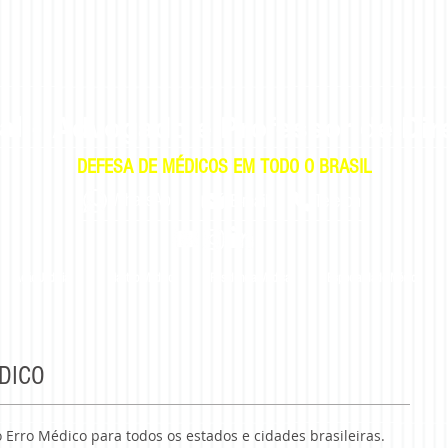
al
-
Advogado e Professor de Dir
DEFESA DE MÉDICOS EM TODO O BRASIL
|
|
WhatsApp
E-mail
E-mail
Telefone
Ação Judicial
Plantão Médico
Residência Médica
Especialidade Médica
DICO
 Erro Médico para todos os estados e cidades brasileiras.